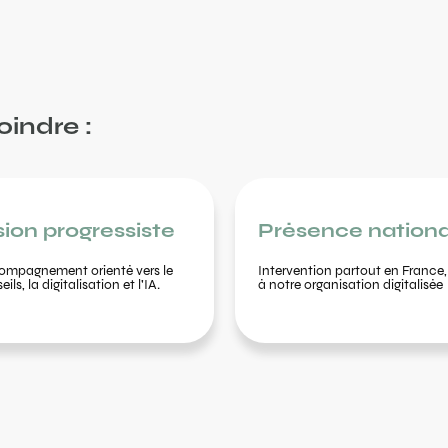
oindre :
sion progressiste
Présence nationa
mpagnement orienté vers le
Intervention partout en France,
ils​, la digitalisation et l'IA.
à notre organisation digitalisée