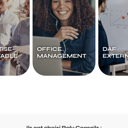
ISE-
OFFICE
DAF
ABLE
MANAGEMENT
EXTER
Ils ont choisi Raly Conseils :