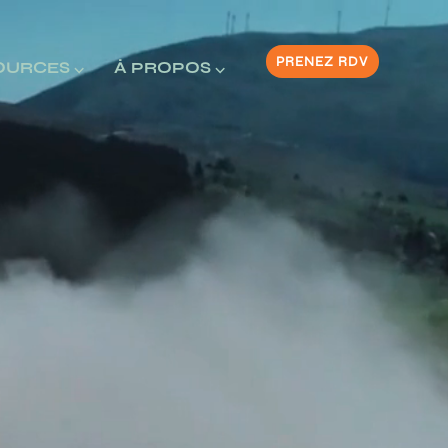
PRENEZ RDV
OURCES ⌵
À PROPOS ⌵