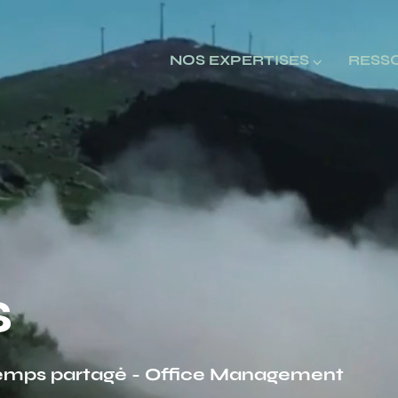
NOS EXPERTISES ⌵
RESS
s
temps partagé - Office Management