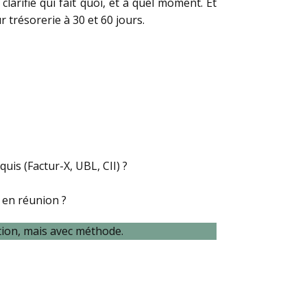
larifié qui fait quoi, et à quel moment. Et
r trésorerie à 30 et 60 jours.
uis (Factur-X, UBL, CII) ?
 en réunion ?
ation, mais avec méthode.