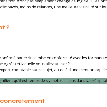
ansition n’ont pas simplement changé de logiciel. Elles ont c
d’impayés, moins de relances, une meilleure visibilité sur leu
t ?
l confirmé par écrit sa mise en conformité avec les formats req
Agrée) et laquelle vous allez utiliser ?
 expert-comptable sur ce sujet, au-delà d’une mention rapide
gnifient qu’il est temps de s’y mettre — pas dans la précipit
e concrètement