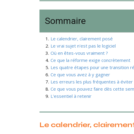
Sommaire
1
.
Le calendrier, clairement posé
2
.
Le vrai sujet n'est pas le logiciel
3
.
Où en êtes-vous vraiment ?
4
.
Ce que la réforme exige concrètement
5
.
Les quatre étapes pour une transition r
6
.
Ce que vous avez à y gagner
7
.
Les erreurs les plus fréquentes à éviter
8
.
Ce que vous pouvez faire dès cette sem
9
.
L'essentiel à retenir
Le calendrier, clairemen