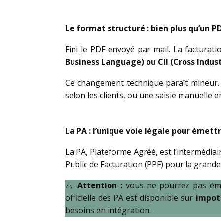
Le format structuré : bien plus qu’un P
Fini le PDF envoyé par mail. La facturati
Business Language) ou CII (Cross Indust
Ce changement technique paraît mineur. I
selon les clients, ou une saisie manuelle e
La PA : l’unique voie légale pour émettr
La PA, Plateforme Agréé, est l’intermédiair
Public de Facturation (PPF) pour la grande 
⚠️
Attention :
vous ne pourrez pas émet
officielle des PA est disponible sur
impots
besoins en intégration.