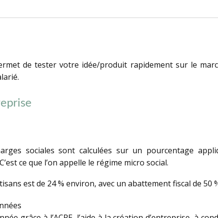
rmet de tester votre idée/produit rapidement sur le marché.
larié.
reprise
rges sociales sont calculées sur un pourcentage appliqu
C’est ce que l’on appelle le régime micro social.
tisans est de 24 % environ, avec un abattement fiscal de 50 
années
née grâce à l’ACRE, l’aide à la création d’entreprise, à co