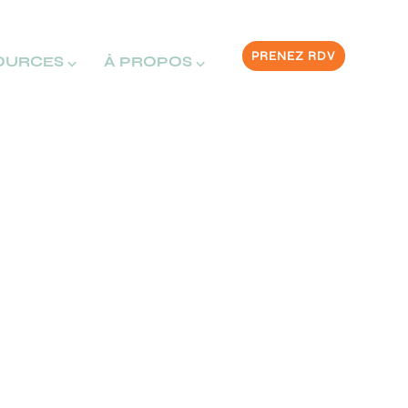
PRENEZ RDV
OURCES ⌵
À PROPOS ⌵