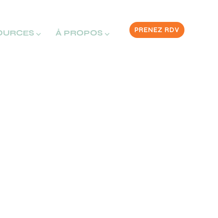
PRENEZ RDV
OURCES ⌵
À PROPOS ⌵