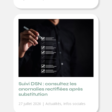
Suivi DSN : consultez les
anomalies rectifiées après
substitution
27 juillet 2026
Actualités
,
Infos sociales