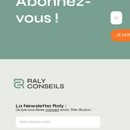
Abonnez-
vous !
JE M'I
La Newsletter Raly :
Ce que vous devez
vraiment
savoir. Rien de plus !