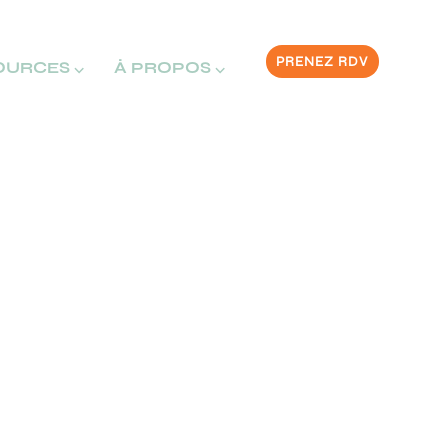
PRENEZ RDV
OURCES ⌵
À PROPOS ⌵