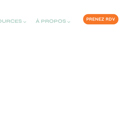
PRENEZ RDV
OURCES ⌵
À PROPOS ⌵