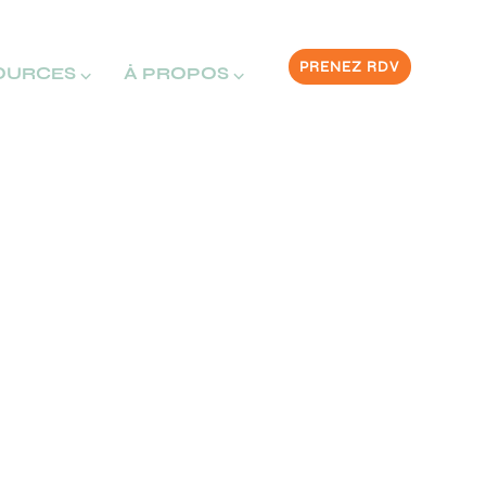
PRENEZ RDV
OURCES ⌵
À PROPOS ⌵