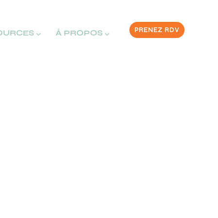
PRENEZ RDV
OURCES ⌵
À PROPOS ⌵