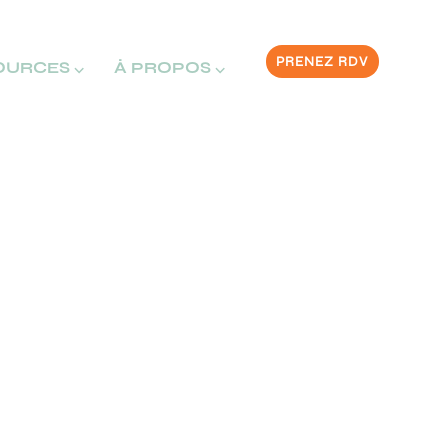
PRENEZ RDV
OURCES ⌵
À PROPOS ⌵