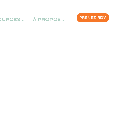
PRENEZ RDV
OURCES ⌵
À PROPOS ⌵