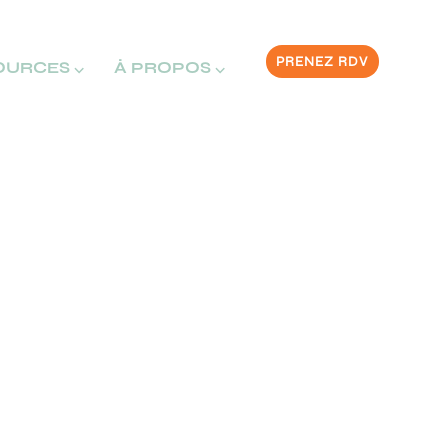
PRENEZ RDV
OURCES ⌵
À PROPOS ⌵