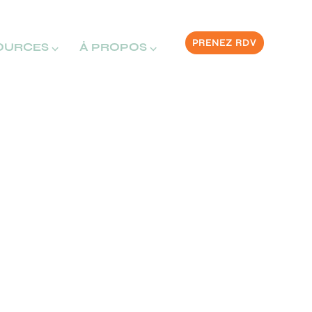
PRENEZ RDV
OURCES ⌵
À PROPOS ⌵