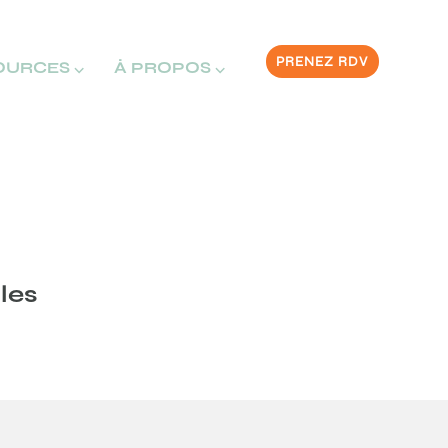
PRENEZ RDV
OURCES ⌵
À PROPOS ⌵
ales