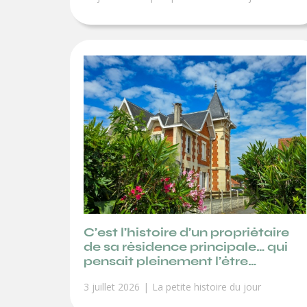
C’est l’histoire d’un propriétaire
de sa résidence principale… qui
pensait pleinement l’être…
3 juillet 2026
La petite histoire du jour