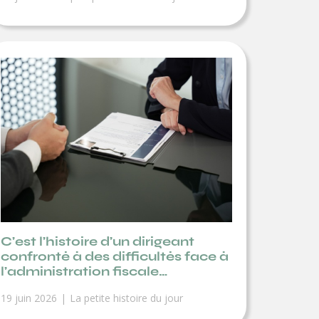
C’est l’histoire d’un dirigeant
confronté à des difficultés face à
l’administration fiscale…
19 juin 2026
La petite histoire du jour