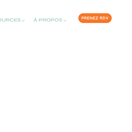
PRENEZ RDV
OURCES ⌵
À PROPOS ⌵