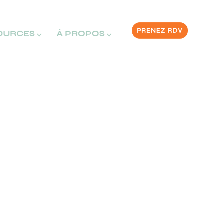
PRENEZ RDV
OURCES ⌵
À PROPOS ⌵