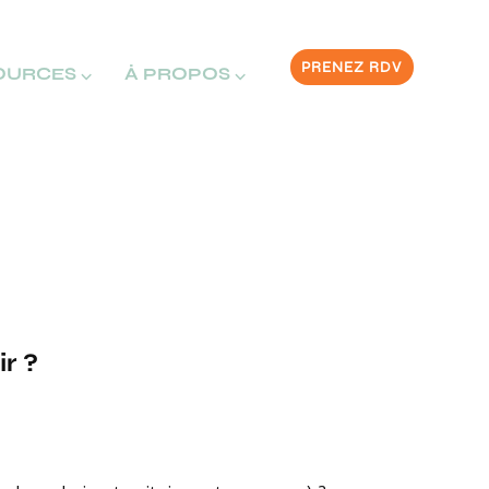
PRENEZ RDV
OURCES ⌵
À PROPOS ⌵
r ?