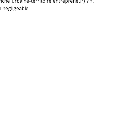
che urbaine-territoire entrepreneur) ? »,
n négligeable.