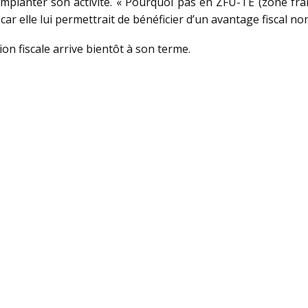
planter son activité. « Pourquoi pas en ZFU-TE (zone fran
car elle lui permettrait de bénéficier d’un avantage fiscal no
tion fiscale arrive bientôt à son terme.