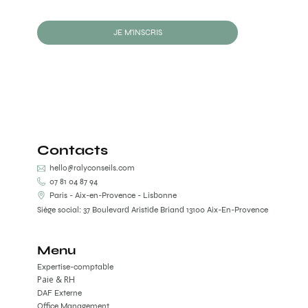
JE M'INSCRIS
Contacts
hello@ralyconseils.com
07 81 04 87 94
Paris - Aix-en-Provence - Lisbonne
Siège social: 37 Boulevard Aristide Briand 13100 Aix-En-Provence
Menu
Expertise-comptable
Paie & RH
DAF Externe
Office Management