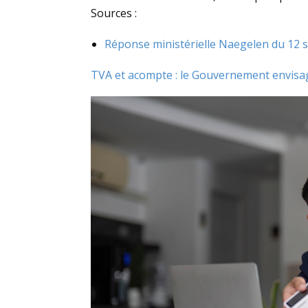
Sources :
Réponse ministérielle Naegelen du 12 s
TVA et acompte : le Gouvernement envisage