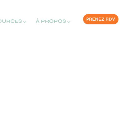
PRENEZ RDV
OURCES ⌵
À PROPOS ⌵