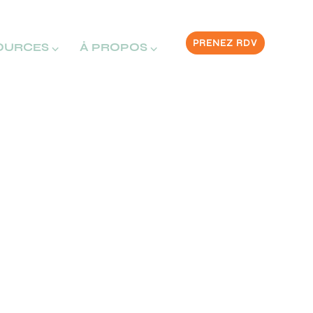
PRENEZ RDV
OURCES ⌵
À PROPOS ⌵