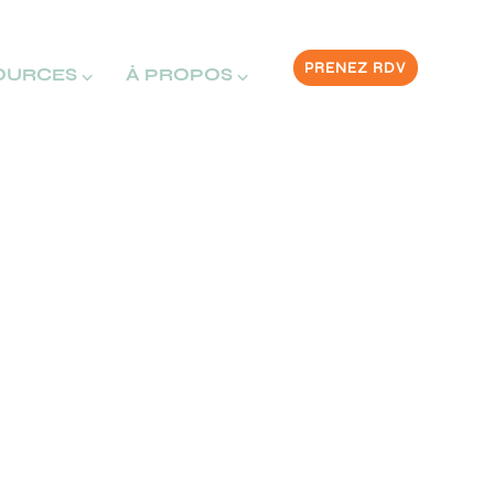
PRENEZ RDV
OURCES ⌵
À PROPOS ⌵