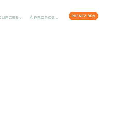
PRENEZ RDV
OURCES ⌵
À PROPOS ⌵