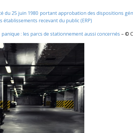
té du 25 juin 1980 portant approbation des dispositions gén
es établissements recevant du public (ERP)
de panique : les parcs de stationnement aussi concernés
– © 