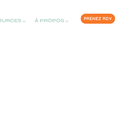
PRENEZ RDV
OURCES ⌵
À PROPOS ⌵