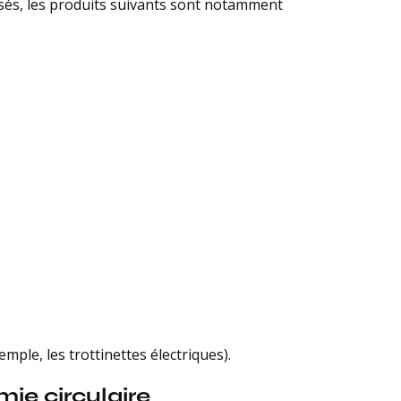
risés, les produits suivants sont notamment
le, les trottinettes électriques).
ie circulaire