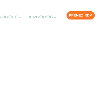
PRENEZ RDV
OURCES ⌵
À PROPOS ⌵