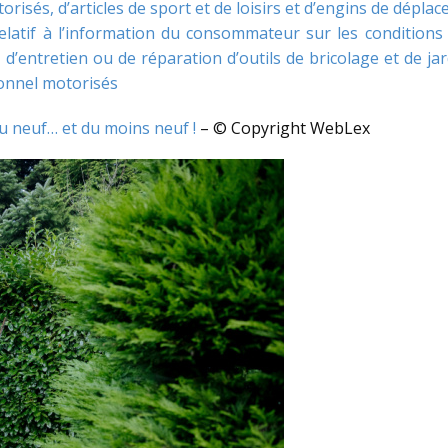
torisés, d’articles de sport et de loisirs et d’engins de dép
elatif à l’information du consommateur sur les conditions
 d’entretien ou de réparation d’outils de bricolage et de jar
sonnel motorisés
du neuf… et du moins neuf !
– © Copyright WebLex