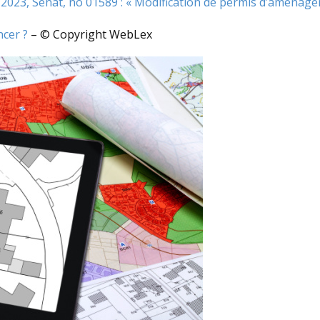
2023, Sénat, no 01589 : « Modification de permis d’aménage
ncer ?
– © Copyright WebLex