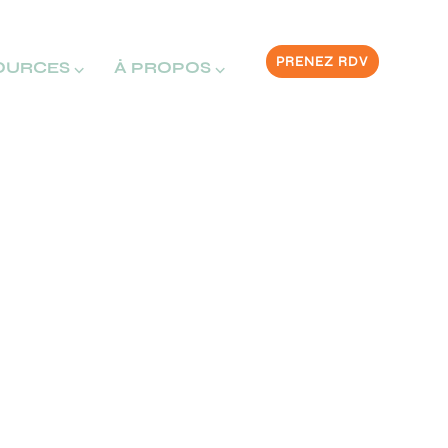
PRENEZ RDV
OURCES ⌵
À PROPOS ⌵