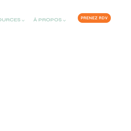
PRENEZ RDV
OURCES ⌵
À PROPOS ⌵