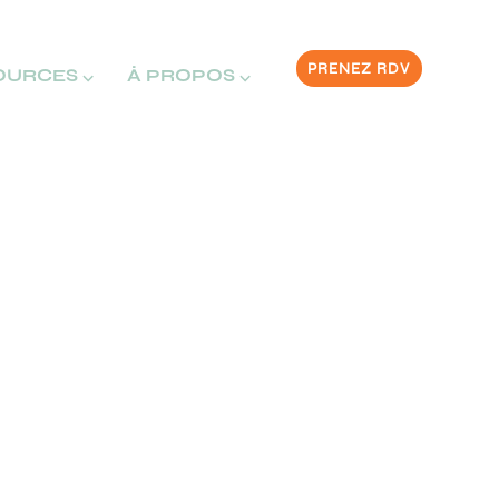
PRENEZ RDV
OURCES ⌵
À PROPOS ⌵