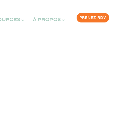
PRENEZ RDV
OURCES ⌵
À PROPOS ⌵