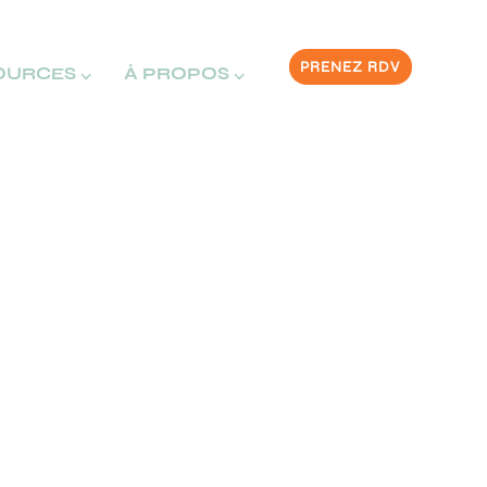
PRENEZ RDV
OURCES ⌵
À PROPOS ⌵