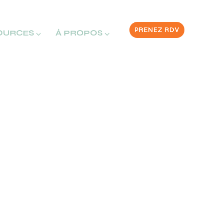
PRENEZ RDV
OURCES ⌵
À PROPOS ⌵