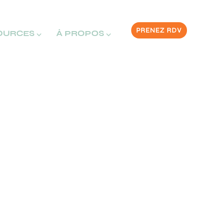
PRENEZ RDV
OURCES ⌵
À PROPOS ⌵