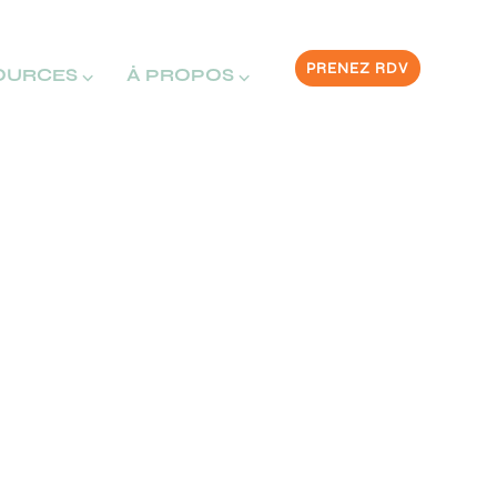
PRENEZ RDV
OURCES ⌵
À PROPOS ⌵