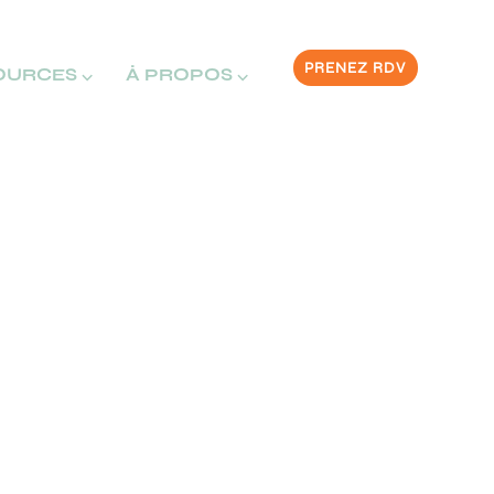
PRENEZ RDV
OURCES ⌵
À PROPOS ⌵