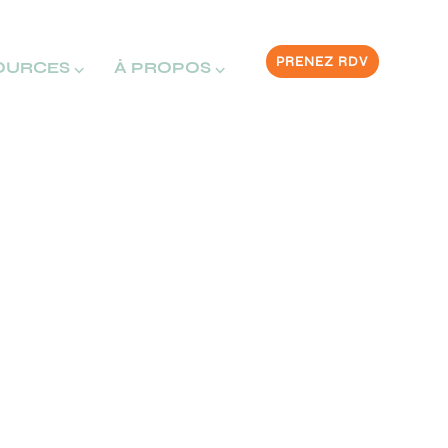
PRENEZ RDV
OURCES ⌵
À PROPOS ⌵