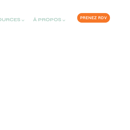
PRENEZ RDV
OURCES ⌵
À PROPOS ⌵