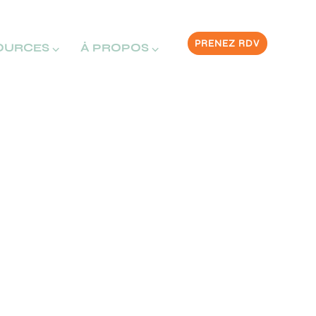
PRENEZ RDV
OURCES ⌵
À PROPOS ⌵