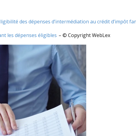
Éligibilité des dépenses d’intermédiation au crédit d’impôt fam
nant les dépenses éligibles
– © Copyright WebLex