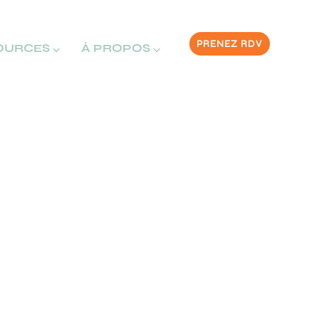
PRENEZ RDV
OURCES ⌵
À PROPOS ⌵