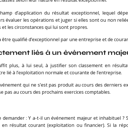
lassés selon leur nature en résultat exceptionnel.
e champ d’application du résultat exceptionnel, lequel d
rs évaluer les opérations et juger si elles sont ou non reli
et les circonstances qui lui sont propres.
tre qualifié d’exceptionnel par une entreprise et de coura
ectement liés à un événement majeu
 plus, à lui seul, à justifier son classement en résultat 
être lié à l’exploitation normale et courante de l’entreprise.
énement qui ne s’est pas produit au cours des derniers exe
ise pas au cours des prochains exercices comptables.
e demander : Y a-t-il un événement majeur et inhabituel ? S
n résultat courant (exploitation ou financier). Si la répo