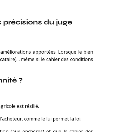
s précisions du juge
s améliorations apportées. Lorsque le bien
icataire)… même si le cahier des conditions
nité ?
gricole est résilié.
’acheteur, comme le lui permet la loi.
tion (aux enchères) et que le cahier des