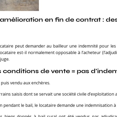
’amélioration en fin de contrat : de
 locataire peut demander au bailleur une indemnité pour le
ocataire est-il normalement opposable à l’acheteur (l’adjud
juge.
 conditions de vente = pas d’indem
, puis vendu aux enchères.
rrains saisis dont se servait une société civile d’exploitation a
 pendant le bail, le locataire demande une indemnisation à l
les biens donnés à bail rural ont été vendus par adjudica