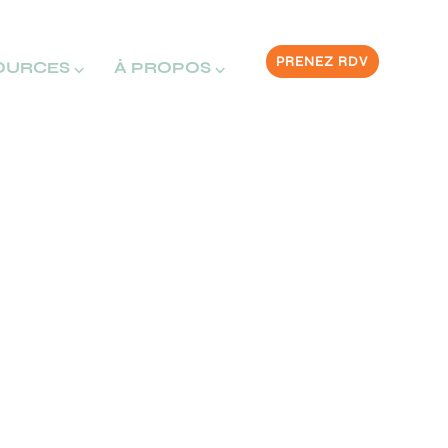
PRENEZ RDV
OURCES ⌵
À PROPOS ⌵