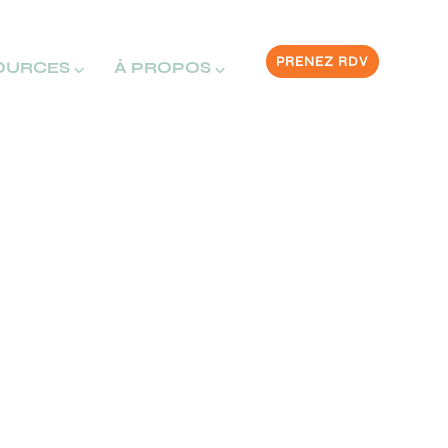
PRENEZ RDV
OURCES ⌵
À PROPOS ⌵